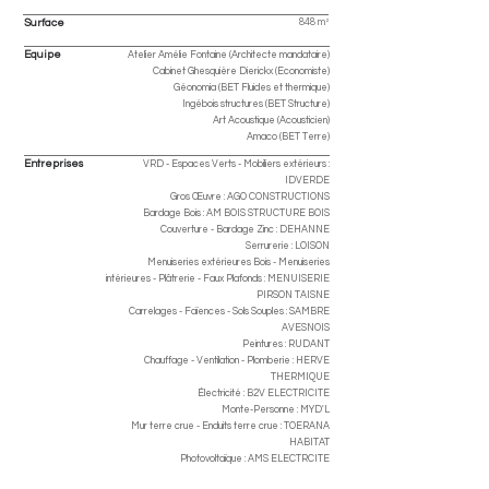
Surface
848 m²
Equipe
Atelier Amélie Fontaine (Architecte mandataire)
Cabinet Ghesquière Dierickx (Economiste)
Géonomia (BET Fluides et thermique)
Ingébois structures (BET Structure)
Art Acoustique (Acousticien)
Amaco (BET Terre)
Entreprises
VRD - Espaces Verts - Mobiliers extérieurs :
IDVERDE
Gros Œuvre : AGO CONSTRUCTIONS
Bardage Bois : AM BOIS STRUCTURE BOIS
Couverture - Bardage Zinc : DEHANNE
Serrurerie : LOISON
Menuiseries extérieures Bois - Menuiseries
intérieures - Plâtrerie - Faux Plafonds : MENUISERIE
PIRSON TAISNE
Carrelages - Faïences - Sols Souples : SAMBRE
AVESNOIS
Peintures : RUDANT
Chauffage - Ventilation - Plomberie : HERVE
THERMIQUE
Électricité : B2V ELECTRICITE
Monte-Personne : MYD'L
Mur terre crue - Enduits terre crue : TOERANA
HABITAT
Photovoltaïque : AMS ELECTRCITE