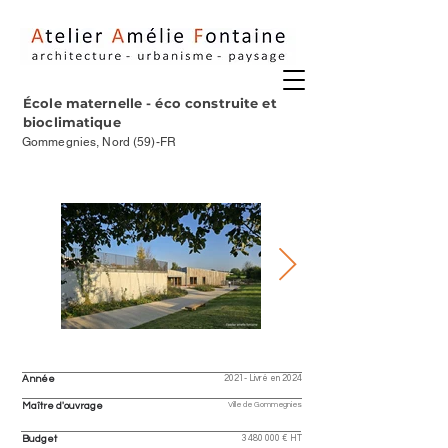
École maternelle - éco construite et
bioclimatique
Gommegnies, Nord (59)-FR
Année
2021- Livré en 2024
Ville de Gommegnies
Maître d'ouvrage
Budget
3 480 000
€ HT