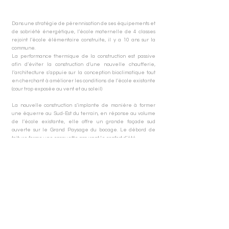
Dans une stratégie de pérennisation de ses équipements et
de sobriété énergétique, l’école maternelle de 4 classes
rejoint l’école élémentaire construite, il y a 10 ans sur la
commune.
La performance thermique de la construction est passive
afin d’éviter la construction d’une nouvelle chaufferie,
l’architecture s’appuie sur la conception bioclimatique tout
en cherchant à améliorer les conditions de l’école existante
(cour trop exposée au vent et au soleil)
La nouvelle construction s’implante de manière à former
une équerre au Sud-Est du terrain, en réponse au volume
de l’école existante, elle offre un grande façade sud
ouverte sur le Grand Paysage du bocage. Le débord de
toiture forme une casquette assurant le confort d’été.
La construction s’installe dans la pente. La nouvelle école
est située un niveau plus bas que l’école existante, venant
constituer un niveau de rez-de-chaussée bas. Cette
disposition permet de conserver la vue sur le paysage
depuis l’école élémentaire.
La coupe de l’école est composée afin de garantir des flux
d’air (surventilation nocturne notamment) et de permettre un
éclairage continu de tous les espaces d’enseignement et
de circulation. L’autonomie lumineuse est un atout pour
l’économie d’énergie. L’ensemble est construit en peuplier /
paille et Terre crue.