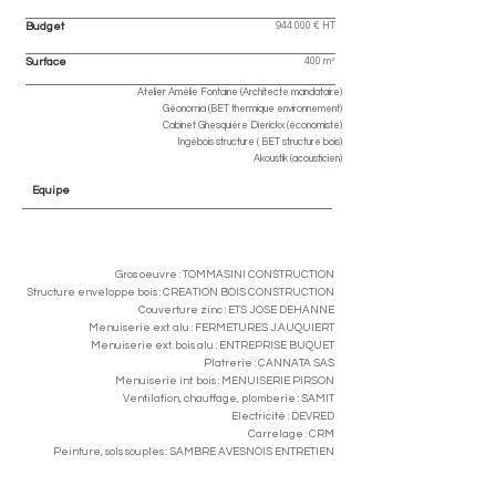
Budget
944 000 € HT
Surface
400 m²
Atelier Amélie Fontaine (Architecte mandataire)
Géonomia (BET thermique environnement)
Cabinet Ghesquière Dierickx (économiste)
Ingébois structure ( BET structure bois)
Akoustik (acousticien)
Equipe
Gros oeuvre : TOMMASINI CONSTRUCTION
Structure enveloppe bois : CREATION BOIS CONSTRUCTION
Couverture zinc : ETS JOSE DEHANNE
Menuiserie ext. alu : FERMETURES J.AUQUIERT
Menuiserie ext. bois alu : ENTREPRISE BUQUET
Platrerie : CANNATA SAS
Menuiserie int. bois : MENUISERIE PIRSON
Ventilation, chauffage, plomberie : SAMIT
Electricité : DEVRED
Carrelage : CRM
Peinture, sols souples : SAMBRE AVESNOIS ENTRETIEN
Entreprises