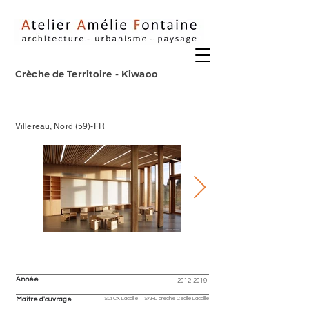
Crèche de Territoire - Kiwaoo
Villereau, Nord (59)-FR
Année
2012-2019
SCI CX Lacaille + SARL crèche Cécile Lacaille
Maître d'ouvrage